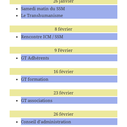
26 janvier
Samedi matin du SSM
Le Transhumanisme
8 février
Rencontre ICM / SSM
9 Février
GT Adhérents
16 février
GT formation
23 février
GT associations
26 février
Conseil d’administration