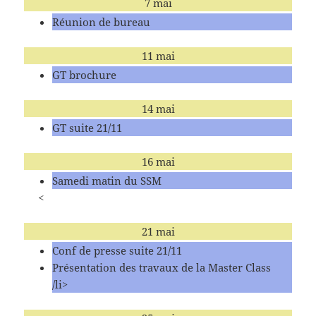
7 mai
Réunion de bureau
11 mai
GT brochure
14 mai
GT suite 21/11
16 mai
Samedi matin du SSM
<
21 mai
Conf de presse suite 21/11
Présentation des travaux de la Master Class
/li>