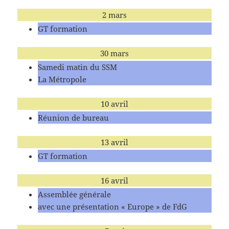
2 mars
GT formation
30 mars
Samedi matin du SSM
La Métropole
10 avril
Réunion de bureau
13 avril
GT formation
16 avril
Assemblée générale
avec une présentation « Europe » de FdG