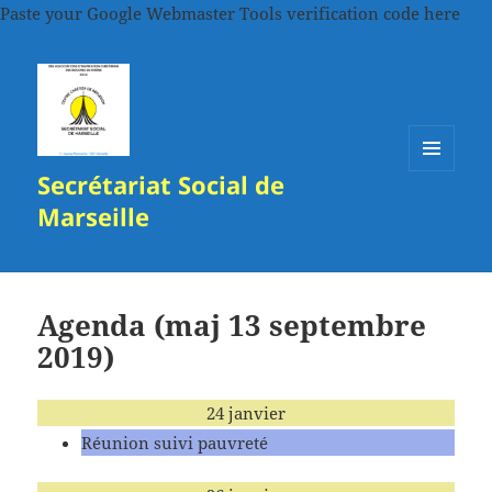
Paste your Google Webmaster Tools verification code here
Secrétariat Social de
MENU
ET
Marseille
WIDGETS
Agenda (maj 13 septembre
2019)
24 janvier
Réunion suivi pauvreté