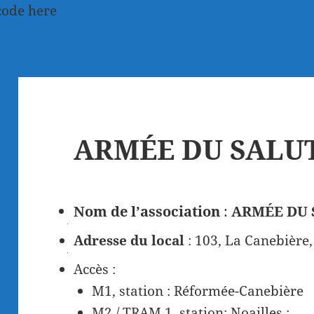
code here
ARMÉE DU SALU
Nom de l’association
:
ARMÉE DU 
Adresse du local
: 103, La Canebièr
Accès :
M1, station : Réformée-Canebière
M2 / TRAM 1, station: Noailles ;