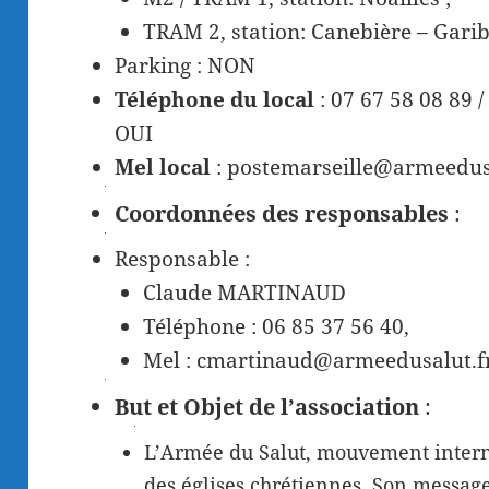
TRAM 2, station: Canebière – Garib
Parking : NON
Téléphone du local
: 07 67 58 08 89 
OUI
Mel local
: postemarseille@armeedus
Coordonnées des responsables
:
Responsable :
Claude MARTINAUD
Téléphone : 06 85 37 56 40,
Mel : cmartinaud@armeedusalut.f
But et Objet de l’association
:
L’Armée du Salut, mouvement interna
des églises chrétiennes. Son message