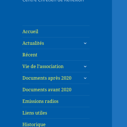
Accueil
ouvrir
Actualités
le
sous-
Récent
menu
ouvrir
Vie de l’association
le
ouvrir
sous-
Documents après 2020
le
menu
sous-
Documents avant 2020
menu
Emissions radios
Liens utiles
Historique