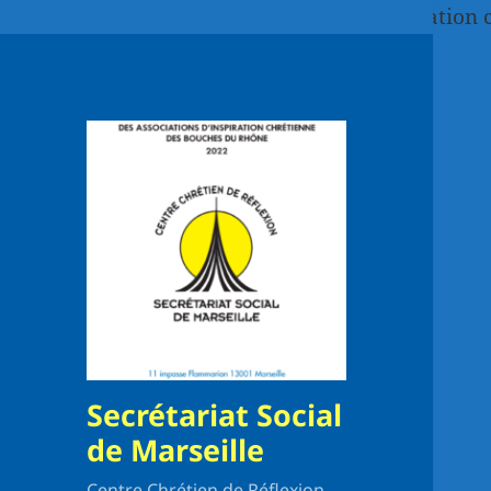
Paste your Google Webmaster Tools verification 
Secrétariat Social
de Marseille
Centre Chrétien de Réflexion