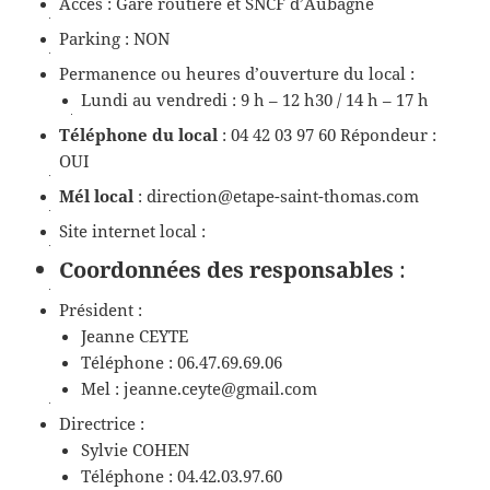
Accès : Gare routière et SNCF d’Aubagne
Parking : NON
Permanence ou heures d’ouverture du local :
Lundi au vendredi : 9 h – 12 h30 / 14 h – 17 h
Téléphone du local
: 04 42 03 97 60 Répondeur :
OUI
Mél local
: direction@etape-saint-thomas.com
Site internet local :
Coordonnées des responsables
:
Président :
Jeanne CEYTE
Téléphone : 06.47.69.69.06
Mel : jeanne.ceyte@gmail.com
Directrice :
Sylvie COHEN
Téléphone : 04.42.03.97.60