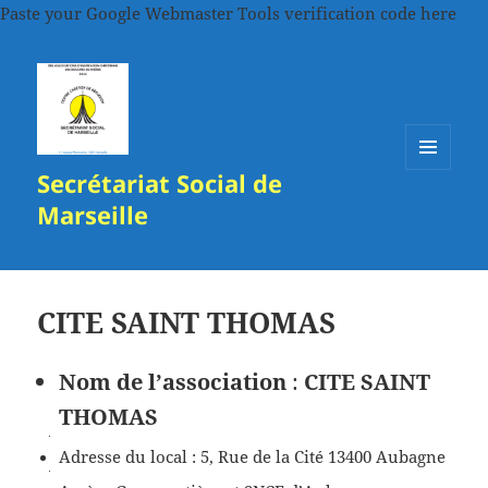
Paste your Google Webmaster Tools verification code here
Secrétariat Social de
MENU
ET
Marseille
WIDGETS
CITE SAINT THOMAS
Nom de l’association
:
CITE SAINT
THOMAS
Adresse du local : 5, Rue de la Cité 13400 Aubagne