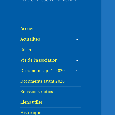
Accueil
ouvrir
Actualités
le
sous-
Récent
menu
ouvrir
Vie de l’association
le
ouvrir
sous-
Documents après 2020
le
menu
sous-
Documents avant 2020
menu
Emissions radios
Liens utiles
Historique