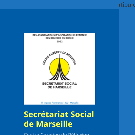
Paste your Google Webmaster Tools verification 
Secrétariat Social
de Marseille
Centre Chrétien de Réflexion