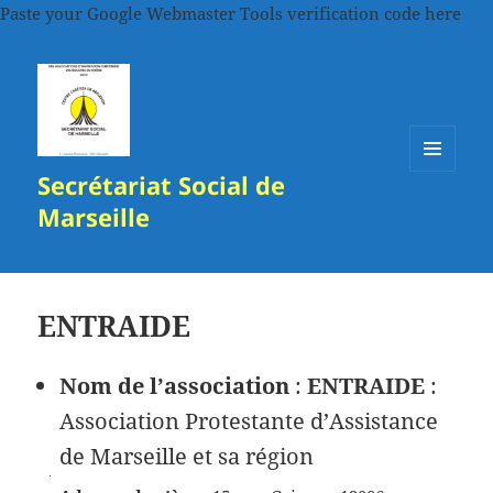
Paste your Google Webmaster Tools verification code here
Secrétariat Social de
MENU
ET
Marseille
WIDGETS
ENTRAIDE
Nom de l’association
:
ENTRAIDE
:
Association Protestante d’Assistance
de Marseille et sa région