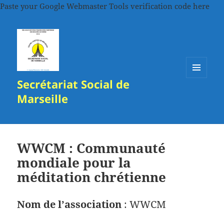
Paste your Google Webmaster Tools verification code here
Secrétariat Social de
MENU
ET
Marseille
WIDGETS
WWCM : Communauté
mondiale pour la
méditation chrétienne
Nom de l’association
: WWCM