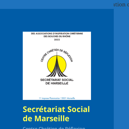
Paste your Google Webmaster Tools verification 
Secrétariat Social
de Marseille
Centre Chrétien de Réflexion