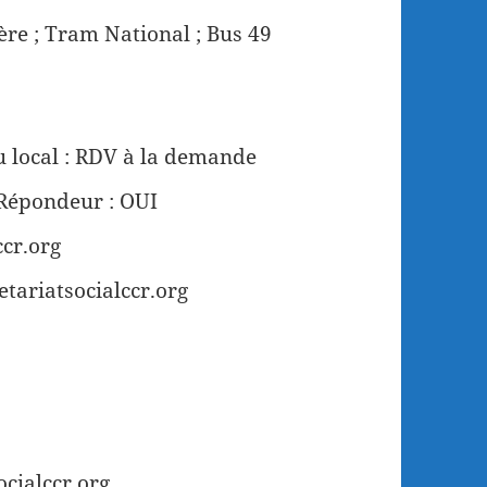
re ; Tram National ; Bus 49
 local : RDV à la demande
 Répondeur : OUI
ccr.org
etariatsocialccr.org
cialccr.org