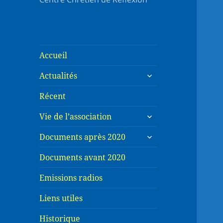
Accueil
ouvrir
Actualités
le
sous-
Récent
menu
ouvrir
Vie de l’association
le
ouvrir
sous-
Documents après 2020
le
menu
sous-
Documents avant 2020
menu
Emissions radios
Liens utiles
Historique